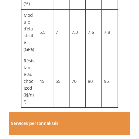
(%)
Mod
ule
d’éla
5.5
7
7.3
7.6
7.8
sticit
é
(GPa)
Résis
tanc
e au
choc
45
55
70
80
95
Izod
(kJ/m
²)
Services personnalisés