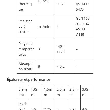
10⁻⁵/°C
thermiq
0.32
ASTM D
ue
5470
GB/T168
Résistan
9 – 2014,
ce à
mg/min
4
ASTM
l’usure
G115
Plage de
-40 –
températ
°C
–
+120
ures
Absorpti
%
< 0.2
–
on d’eau
Épaisseur et performance
Élém
1.0m
1.5m
2.0m
2.5m
3.0m
ent
m
m
m
m
m
Poids
(kg/
1.5
2.25
3
3.75
4.5