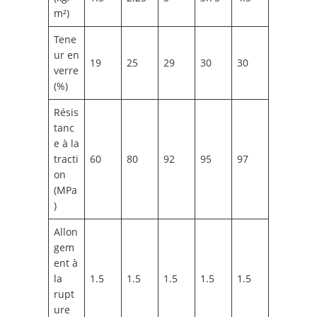
m²)
Tene
ur en
19
25
29
30
30
verre
(%)
Résis
tanc
e à la
tracti
60
80
92
95
97
on
(MPa
)
Allon
gem
ent à
la
1.5
1.5
1.5
1.5
1.5
rupt
ure