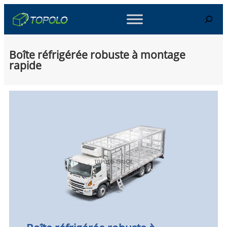
Skip
Search
to
content
Boîte réfrigérée robuste à montage
rapide