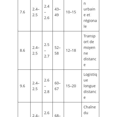
n
2.4
2.4–
43–
urbain
7.6
–
10–15
2.5
49
e et
2.6
régiona
le
Transp
ort de
2.5
2.4–
52–
moyen
8.6
–
12–18
2.5
58
ne
2.7
distanc
e
Logistiq
2.6
ue
2.4–
60–
9.6
–
15–20
longue
2.5
67
2.8
distanc
e
Chaîne
2.6
du
2.4–
68–