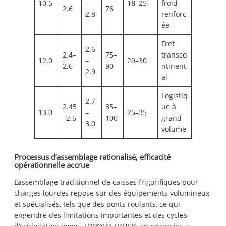
10.5
–
18–25
froid
2.6
76
2.8
renforc
ée
Fret
2.6
2.4–
75–
transco
12.0
–
20–30
2.6
90
ntinent
2.9
al
Logistiq
2.7
2.45
85–
ue à
13.0
–
25–35
–2.6
100
grand
3.0
volume
Processus d’assemblage rationalisé, efficacité
opérationnelle accrue
L’assemblage traditionnel de caisses frigorifiques pour
charges lourdes repose sur des équipements volumineux
et spécialisés, tels que des ponts roulants, ce qui
engendre des limitations importantes et des cycles