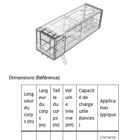
Dimensions (Référence)
Larg
Tail
Vol
Capacit
Long
eur
le
um
é de
ueur
Applica
du
du
e
charge
du
tion
corp
cor
inte
utile
corp
typique
s
ps
rne
(tonnes
s (m)
(m)
(m)
(m³)
)
Livraiso