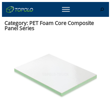
Skip
Search
to
content
Category:
PET Foam Core Composite
Panel Series