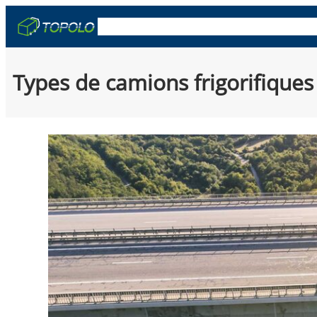
Skip
OEM & ODM
Caisses de camion
Remorq
to
content
Types de camions frigorifiques