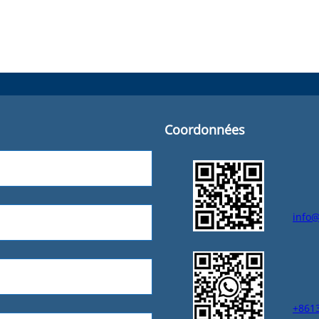
Coordonnées
info@
+861