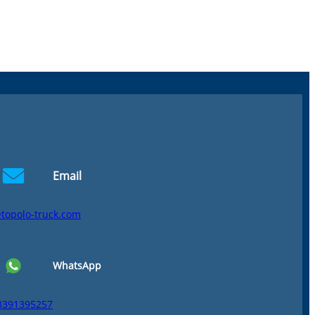
Email
topolo-truck.com
WhatsApp
3391395257