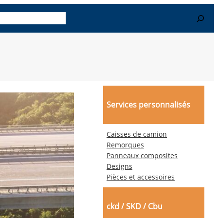
Search
-en plus
Contact
Services personnalisés
Caisses de camion
Remorques
Panneaux composites
Designs
Pièces et accessoires
ckd / SKD / Cbu