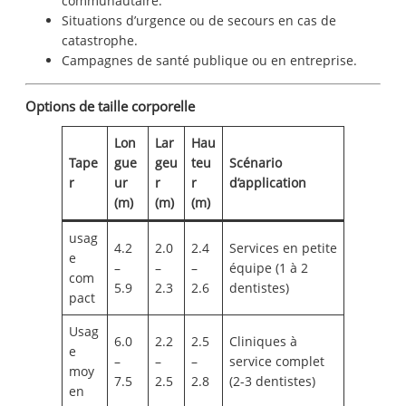
communautaire.
Situations d’urgence ou de secours en cas de
catastrophe.
Campagnes de santé publique ou en entreprise.
Options de taille corporelle
Lon
Lar
Hau
Tape
gue
geu
teu
Scénario
r
ur
r
r
d’application
(m)
(m)
(m)
usag
4.2
2.0
2.4
Services en petite
e
–
–
–
équipe (1 à 2
com
5.9
2.3
2.6
dentistes)
pact
Usag
6.0
2.2
2.5
Cliniques à
e
–
–
–
service complet
moy
7.5
2.5
2.8
(2-3 dentistes)
en