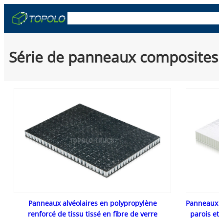
Skip
OEM & ODM
Caisses de camion
Remorq
to
content
Série de panneaux composites 
Panneaux alvéolaires en polypropylène
Panneaux 
renforcé de tissu tissé en fibre de verre
parois et