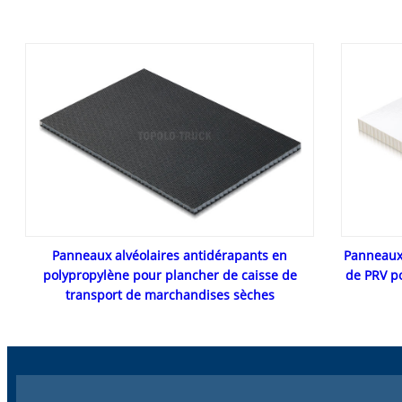
Panneaux alvéolaires antidérapants en
Panneaux 
polypropylène pour plancher de caisse de
de PRV p
transport de marchandises sèches