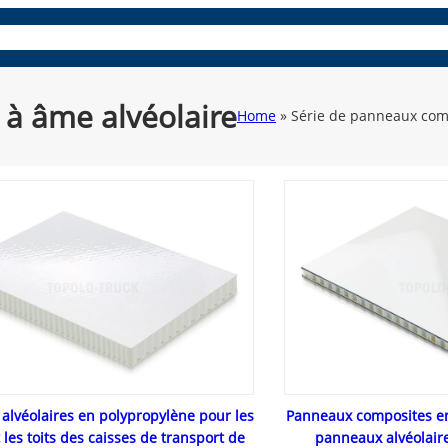
ues
panneaux composites
Pièces et accessoires
Découvrez
à âme alvéolaire
Home
»
Série de panneaux comp
alvéolaires en polypropylène pour les
Panneaux composites e
 les toits des caisses de transport de
panneaux alvéolair