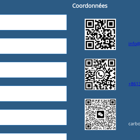
Coordonnées
info@
+861
carb