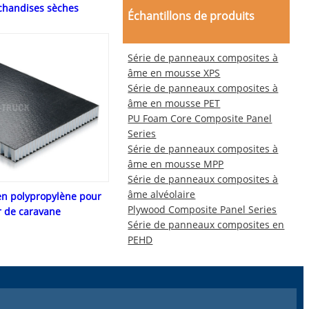
chandises sèches
Échantillons de produits
Série de panneaux composites à
âme en mousse XPS
Série de panneaux composites à
âme en mousse PET
PU Foam Core Composite Panel
Series
Série de panneaux composites à
âme en mousse MPP
Série de panneaux composites à
âme alvéolaire
en polypropylène pour
Plywood Composite Panel Series
r de caravane
Série de panneaux composites en
PEHD