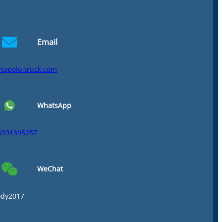
Email
topolo-truck.com
WhatsApp
3391395257
WeChat
ody2017