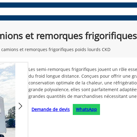
ues
panneaux composites
Pièces et accessoires
Découvrez
amions et remorques frigorifique
e camions et remorques frigorifiques poids lourds CKD
Les semi-remorques frigorifiques jouent un rôle esse
du froid longue distance. Conçues pour offrir une g
conservation optimale de la chaleur, une réfrigérat
grande polyvalence, elles sont parfaitement adaptée
grandes quantités de marchandises nécessitant une 
Demande de devis
WhatsApp