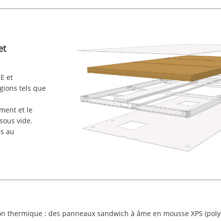
et
E et
ions tels que
ment et le
sous vide.
és au
on thermique : des panneaux sandwich à âme en mousse XPS (polys