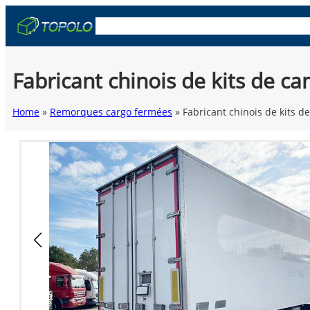
Skip
OEM & ODM
Caisses de camion
Remorq
to
content
Fabricant chinois de kits de c
Home
»
Remorques cargo fermées
»
Fabricant chinois de kits d