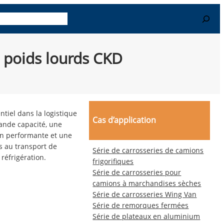
Search
-en plus
Contact
s poids lourds CKD
ntiel dans la logistique
Cas d’application
rande capacité, une
ion performante et une
s au transport de
Série de carrosseries de camions
réfrigération.
frigorifiques
Série de carrosseries pour
camions à marchandises sèches
Série de carrosseries Wing Van
Série de remorques fermées
Série de plateaux en aluminium