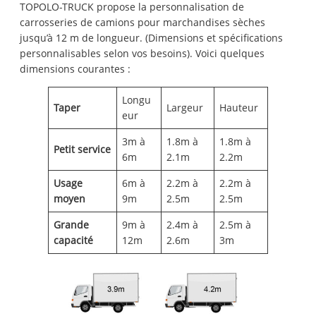
TOPOLO-TRUCK propose la personnalisation de
carrosseries de camions pour marchandises sèches
jusqu’à 12 m de longueur. (Dimensions et spécifications
personnalisables selon vos besoins). Voici quelques
dimensions courantes :
Longu
Taper
Largeur
Hauteur
eur
3m à
1.8m à
1.8m à
Petit service
6m
2.1m
2.2m
Usage
6m à
2.2m à
2.2m à
moyen
9m
2.5m
2.5m
Grande
9m à
2.4m à
2.5m à
capacité
12m
2.6m
3m