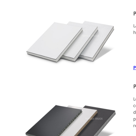
P
L
h
P
P
L
c
d
p
r