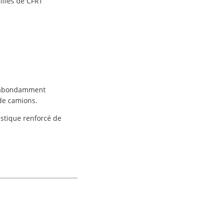
uilles de CFRT
t abondamment
 de camions.
stique renforcé de