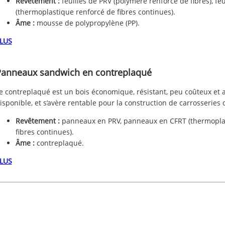
Revêtement :
feuilles de PRV (polymère renforcé de fibres), fe
(thermoplastique renforcé de fibres continues).
Âme :
mousse de polypropylène (PP).
LUS
anneaux sandwich en contreplaqué
e contreplaqué est un bois économique, résistant, peu coûteux e
isponible, et s’avère rentable pour la construction de carrosseries
Revêtement :
panneaux en PRV, panneaux en CFRT (thermopla
fibres continues).
Âme :
contreplaqué.
LUS