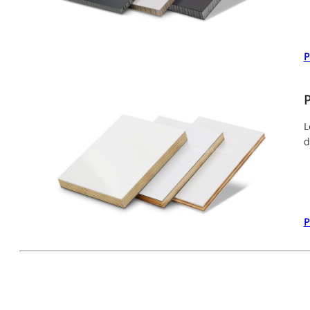
P
P
L
d
P