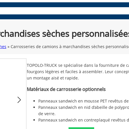
ues
panneaux composites
Pièces et accessoires
Découvrez
rchandises sèches personnalis
ches
»
Carrosseries de camions à marchandises sèches personnal
TOPOLO-TRUCK se spécialise dans la fourniture de c
fourgons légères et faciles à assembler. Leur conce
un montage aisé et rapide.
Matériaux de carrosserie optionnels
Panneaux sandwich en mousse PET revêtus de f
Panneaux sandwich en nid d’abeille de polypro
de verre.
Panneaux sandwich en contreplaqué revêtus de