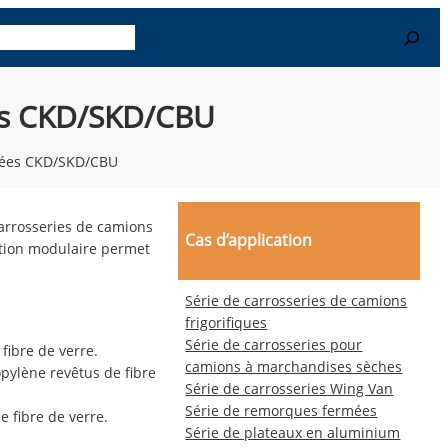
Search
-en plus
Contact
ées CKD/SKD/CBU
isées CKD/SKD/CBU
arrosseries de camions
Cas d’application
ption modulaire permet
Série de carrosseries de camions
frigorifiques
Série de carrosseries pour
ibre de verre.
camions à marchandises sèches
pylène revêtus de fibre
Série de carrosseries Wing Van
Série de remorques fermées
 fibre de verre.
Série de plateaux en aluminium