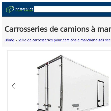
Skip
OEM & ODM
Caisses de camion
Remorq
to
content
Carrosseries de camions à ma
Home
»
Série de carrosseries pour camions à marchandises sè