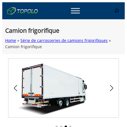
Skip
Search
to
content
Camion frigorifique
Home
»
Série de carrosseries de camions frigorifiques
»
Camion frigorifique