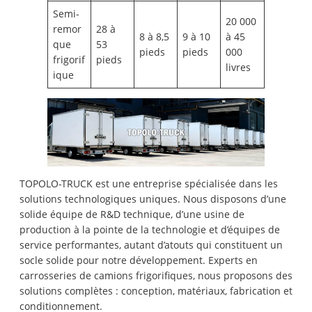
Semi-
20 000
remor
28 à
8 à 8,5
9 à 10
à 45
que
53
pieds
pieds
000
frigorif
pieds
livres
ique
TOPOLO-TRUCK est une entreprise spécialisée dans les
solutions technologiques uniques. Nous disposons d’une
solide équipe de R&D technique, d’une usine de
production à la pointe de la technologie et d’équipes de
service performantes, autant d’atouts qui constituent un
socle solide pour notre développement. Experts en
carrosseries de camions frigorifiques, nous proposons des
solutions complètes : conception, matériaux, fabrication et
conditionnement.