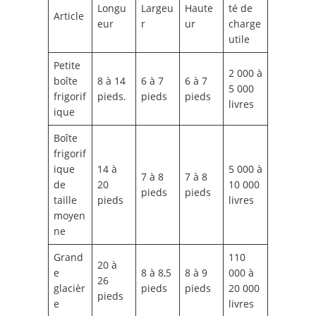
Longu
Largeu
Haute
té de
Article
eur
r
ur
charge
utile
Petite
2 000 à
boîte
8 à 14
6 à 7
6 à 7
5 000
frigorif
pieds.
pieds
pieds
livres
ique
Boîte
frigorif
ique
14 à
5 000 à
7 à 8
7 à 8
de
20
10 000
pieds
pieds
taille
pieds
livres
moyen
ne
Grand
110
20 à
e
8 à 8,5
8 à 9
000 à
26
glacièr
pieds
pieds
20 000
pieds
e
livres